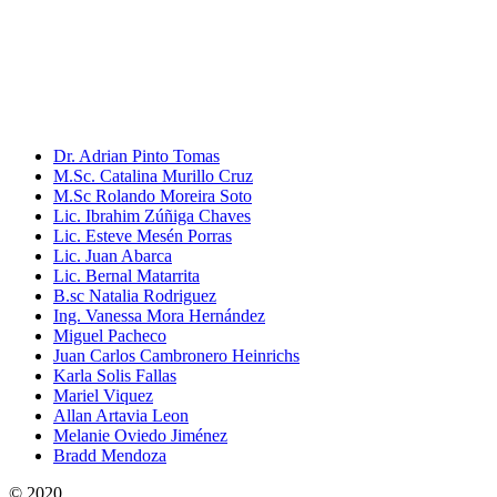
Dr. Adrian Pinto Tomas
M.Sc. Catalina Murillo Cruz
M.Sc Rolando Moreira Soto
Lic. Ibrahim Zúñiga Chaves
Lic. Esteve Mesén Porras
Lic. Juan Abarca
Lic. Bernal Matarrita
B.sc Natalia Rodriguez
Ing. Vanessa Mora Hernández
Miguel Pacheco
Juan Carlos Cambronero Heinrichs
Karla Solis Fallas
Mariel Viquez
Allan Artavia Leon
Melanie Oviedo Jiménez
Bradd Mendoza
© 2020