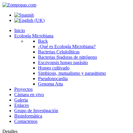
Inicio
Ecología Microbiana
Back
¿Qué es Ecología Microbiana?
Bacterias Celulolíticas
Bacterias fijadoras de nitrógeno
Escovopsis hongo parásito
Hongo cultivado
Simbiosis, mutualismo y parasitismo
Pseudonocardia
Genoma Atta
Proyectos
Cámara en vivo
Galeria
Enlaces
Grupo de Investigación
Bioinformática
Contactenos
Detalles